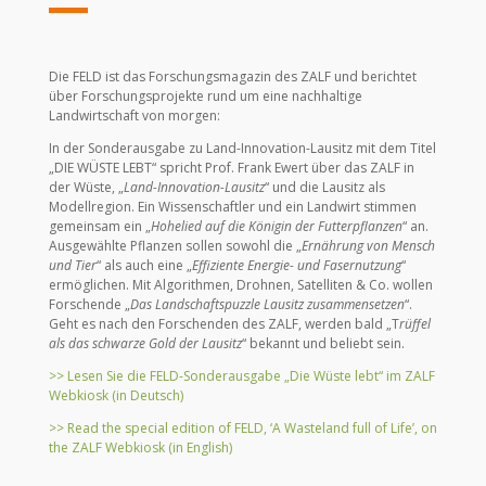
Die FELD ist das Forschungsmagazin des ZALF und berichtet
über Forschungsprojekte rund um eine nachhaltige
Landwirtschaft von morgen:
In der Sonderausgabe zu Land-Innovation-Lausitz mit dem Titel
„DIE WÜSTE LEBT“ spricht Prof. Frank Ewert über das ZALF in
der Wüste, „
Land-Innovation-Lausitz
“ und die Lausitz als
Modellregion. Ein Wissenschaftler und ein Landwirt stimmen
gemeinsam ein „
Hohelied auf die Königin der Futterpflanzen
“ an.
Ausgewählte Pflanzen sollen sowohl die „
Ernährung von Mensch
und Tier
“ als auch eine „
Effiziente Energie- und Fasernutzung
“
ermöglichen. Mit Algorithmen, Drohnen, Satelliten & Co. wollen
Forschende „
Das Landschaftspuzzle Lausitz zusammensetzen
“.
Geht es nach den Forschenden des ZALF, werden bald „T
rüffel
als das schwarze Gold der Lausitz
“ bekannt und beliebt sein.
>> Lesen Sie die FELD-Sonderausgabe „Die Wüste lebt“ im ZALF
Webkiosk (in Deutsch)
>> Read the special edition of FELD, ‘A Wasteland full of Life’, on
the ZALF Webkiosk (in English)