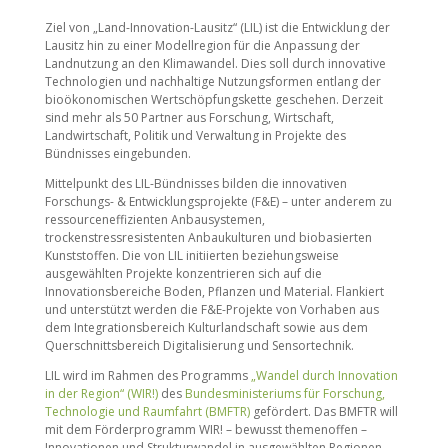
Ziel von „Land-Innovation-Lausitz“ (LIL) ist die Entwicklung der
Lausitz hin zu einer Modellregion für die Anpassung der
Landnutzung an den Klimawandel. Dies soll durch innovative
Technologien und nachhaltige Nutzungsformen entlang der
bioökonomischen Wertschöpfungskette geschehen. Derzeit
sind mehr als 50 Partner aus Forschung, Wirtschaft,
Landwirtschaft, Politik und Verwaltung in Projekte des
Bündnisses eingebunden.
Mittelpunkt des LIL-Bündnisses bilden die innovativen
Forschungs- & Entwicklungsprojekte (F&E) – unter anderem zu
ressourceneffizienten Anbausystemen,
trockenstressresistenten Anbaukulturen und biobasierten
Kunststoffen. Die von LIL initiierten beziehungsweise
ausgewählten Projekte konzentrieren sich auf die
Innovationsbereiche Boden, Pflanzen und Material. Flankiert
und unterstützt werden die F&E-Projekte von Vorhaben aus
dem Integrationsbereich Kulturlandschaft sowie aus dem
Querschnittsbereich Digitalisierung und Sensortechnik.
LIL wird im Rahmen des Programms
„Wandel durch Innovation
in der Region“ (WIR!)
des
Bundesministeriums für Forschung,
Technologie und Raumfahrt (BMFTR)
gefördert. Das BMFTR will
mit dem Förderprogramm WIR! – bewusst themenoffen –
Innovationen und Strukturwandel in ausgewählten Regionen