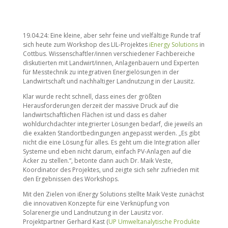
19.04.24: Eine kleine, aber sehr feine und vielfältige Runde traf
sich heute zum Workshop des LIL-Projektes
iEnergy Solutions
in
Cottbus. Wissenschaftler/innen verschiedener Fachbereiche
diskutierten mit Landwirt/innen, Anlagenbauern und Experten
für Messtechnik zu integrativen Energielösungen in der
Landwirtschaft und nachhaltiger Landnutzung in der Lausitz.
Klar wurde recht schnell, dass eines der größten
Herausforderungen derzeit der massive Druck auf die
landwirtschaftlichen Flächen ist und dass es daher
wohldurchdachter integrierter Lösungen bedarf, die jeweils an
die exakten Standortbedingungen angepasst werden. „Es gibt
nicht die eine Lösung für alles. Es geht um die Integration aller
Systeme und eben nicht darum, einfach PV-Anlagen auf die
Äcker zu stellen.“, betonte dann auch Dr. Maik Veste,
Koordinator des Projektes, und zeigte sich sehr zufrieden mit
den Ergebnissen des Workshops.
Mit den Zielen von iEnergy Solutions stellte Maik Veste zunächst
die innovativen Konzepte für eine Verknüpfung von
Solarenergie und Landnutzung in der Lausitz vor.
Projektpartner Gerhard Kast (
UP Umweltanalytische Produkte