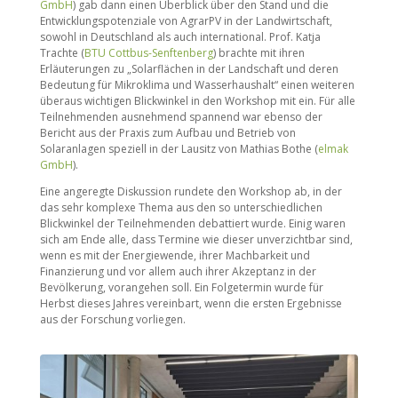
GmbH
) gab dann einen Überblick über den Stand und die
Entwicklungspotenziale von AgrarPV in der Landwirtschaft,
sowohl in Deutschland als auch international. Prof. Katja
Trachte (
BTU Cottbus-Senftenberg
) brachte mit ihren
Erläuterungen zu „Solarflächen in der Landschaft und deren
Bedeutung für Mikroklima und Wasserhaushalt“ einen weiteren
überaus wichtigen Blickwinkel in den Workshop mit ein. Für alle
Teilnehmenden ausnehmend spannend war ebenso der
Bericht aus der Praxis zum Aufbau und Betrieb von
Solaranlagen speziell in der Lausitz von Mathias Bothe (
elmak
GmbH
).
Eine angeregte Diskussion rundete den Workshop ab, in der
das sehr komplexe Thema aus den so unterschiedlichen
Blickwinkel der Teilnehmenden debattiert wurde. Einig waren
sich am Ende alle, dass Termine wie dieser unverzichtbar sind,
wenn es mit der Energiewende, ihrer Machbarkeit und
Finanzierung und vor allem auch ihrer Akzeptanz in der
Bevölkerung, vorangehen soll. Ein Folgetermin wurde für
Herbst dieses Jahres vereinbart, wenn die ersten Ergebnisse
aus der Forschung vorliegen.