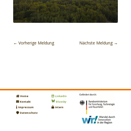
←
Vorherige Meldung
Nächste Meldung
→
Home
LinkedIn
Kontakt
bluesky
Impressum
Intern
Datenschutz