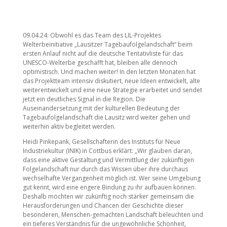
09.04.24: Obwohl es das Team des LIL-Projektes
Welterbeinitiative „Lausitzer Tagebaufolgelandschaft“ beim
ersten Anlauf nicht auf die deutsche Tentativliste für das
UNESCO-Welterbe geschafft hat, bleiben alle dennoch
optimistisch. Und machen weiter! In den letzten Monaten hat
das Projektteam intensiv diskutiert, neue Ideen entwickelt, alte
weiterentwickelt und eine neue Strategie erarbeitet und sendet
jetzt ein deutliches Signal in die Region. Die
Auseinandersetzung mit der kulturellen Bedeutung der
Tagebaufolgelandschaft die Lausitz wird weiter gehen und
weiterhin aktiv begleitet werden.
Heidi Pinkepank, Gesellschafterin des Instituts für Neue
Industriekultur (INIK) in Cottbus erklärt: „Wir glauben daran,
dass eine aktive Gestaltung und Vermittlung der zukünftigen
Folgelandschaft nur durch das Wissen über ihre durchaus
wechselhafte Vergangenheit möglich ist. Wer seine Umgebung
gut kennt, wird eine engere Bindung zu ihr aufbauen können.
Deshalb möchten wir zukünftig noch stärker gemeinsam die
Herausforderungen und Chancen der Geschichte dieser
besonderen, Menschen-gemachten Landschaft beleuchten und
ein tieferes Verständnis für die ungewöhnliche Schönheit,