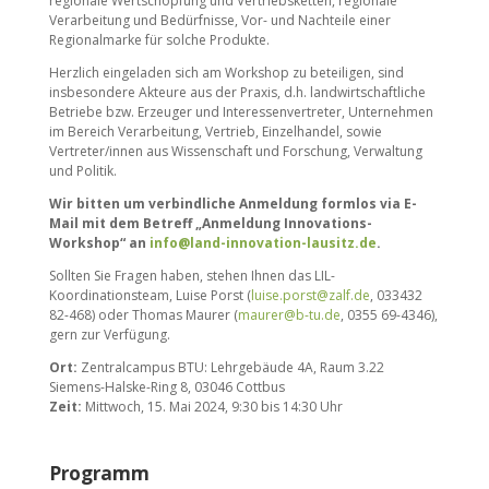
regionale Wertschöpfung und Vertriebsketten, regionale
Verarbeitung und Bedürfnisse, Vor- und Nachteile einer
Regionalmarke für solche Produkte.
Herzlich eingeladen sich am Workshop zu beteiligen, sind
insbesondere Akteure aus der Praxis, d.h. landwirtschaftliche
Betriebe bzw. Erzeuger und Interessenvertreter, Unternehmen
im Bereich Verarbeitung, Vertrieb, Einzelhandel, sowie
Vertreter/innen aus Wissenschaft und Forschung, Verwaltung
und Politik.
Wir bitten um verbindliche Anmeldung formlos via E-
Mail mit dem Betreff „Anmeldung Innovations-
Workshop“ an
info@land-innovation-lausitz.de
.
Sollten Sie Fragen haben, stehen Ihnen das LIL-
Koordinationsteam, Luise Porst (
luise.porst@zalf.de
, 033432
82-468) oder Thomas Maurer (
maurer@b-tu.de
, 0355 69-4346),
gern zur Verfügung.
Ort:
Zentralcampus BTU: Lehrgebäude 4A, Raum 3.22
Siemens-Halske-Ring 8, 03046 Cottbus
Zeit:
Mittwoch, 15. Mai 2024, 9:30 bis 14:30 Uhr
Programm