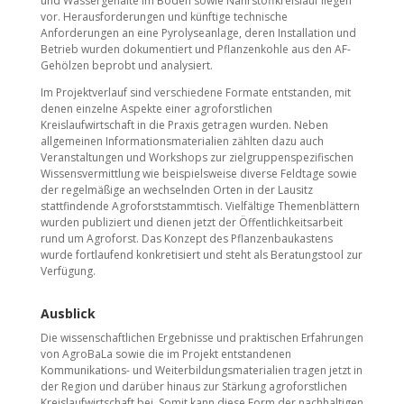
und Wassergehalte im Boden sowie Nährstoffkreislauf liegen
vor. Herausforderungen und künftige technische
Anforderungen an eine Pyrolyseanlage, deren Installation und
Betrieb wurden dokumentiert und Pflanzenkohle aus den AF-
Gehölzen beprobt und analysiert.
Im Projektverlauf sind verschiedene Formate entstanden, mit
denen einzelne Aspekte einer agroforstlichen
Kreislaufwirtschaft in die Praxis getragen wurden. Neben
allgemeinen Informationsmaterialien zählten dazu auch
Veranstaltungen und Workshops zur zielgruppenspezifischen
Wissensvermittlung wie beispielsweise diverse Feldtage sowie
der regelmäßige an wechselnden Orten in der Lausitz
stattfindende Agroforststammtisch. Vielfältige Themenblättern
wurden publiziert und dienen jetzt der Öffentlichkeitsarbeit
rund um Agroforst. Das Konzept des Pflanzenbaukastens
wurde fortlaufend konkretisiert und steht als Beratungstool zur
Verfügung.
Ausblick
Die wissenschaftlichen Ergebnisse und praktischen Erfahrungen
von AgroBaLa sowie die im Projekt entstandenen
Kommunikations- und Weiterbildungsmaterialien tragen jetzt in
der Region und darüber hinaus zur Stärkung agroforstlichen
Kreislaufwirtschaft bei. Somit kann diese Form der nachhaltigen