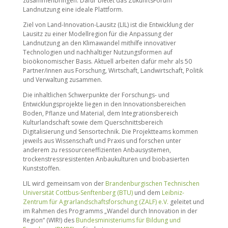
zusammenbringen. Dafür bietet das ZukunftsForum
Landnutzung eine ideale Plattform.
Ziel von Land-Innovation-Lausitz (LIL) ist die Entwicklung der
Lausitz zu einer Modellregion für die Anpassung der
Landnutzung an den Klimawandel mithilfe innovativer
Technologien und nachhaltiger Nutzungsformen auf
bioökonomischer Basis. Aktuell arbeiten dafür mehr als 50
Partner/innen aus Forschung, Wirtschaft, Landwirtschaft, Politik
und Verwaltung zusammen.
Die inhaltlichen Schwerpunkte der Forschungs- und
Entwicklungsprojekte liegen in den Innovationsbereichen
Boden, Pflanze und Material, dem Integrationsbereich
Kulturlandschaft sowie dem Querschnittsbereich
Digitalisierung und Sensortechnik. Die Projektteams kommen
jeweils aus Wissenschaft und Praxis und forschen unter
anderem zu ressourceneffizienten Anbausystemen,
trockenstressresistenten Anbaukulturen und biobasierten
Kunststoffen.
LIL wird gemeinsam von der
Brandenburgischen Technischen
Universität Cottbus-Senftenberg (BTU)
und dem
Leibniz-
Zentrum für Agrarlandschaftsforschung (ZALF) e.V.
geleitet und
im Rahmen des Programms „Wandel durch Innovation in der
Region“ (WIR!) des
Bundesministeriums für Bildung und