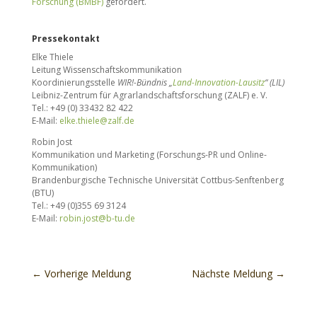
Forschung (BMBF)
gefördert.
Pressekontakt
Elke Thiele
Leitung Wissenschaftskommunikation
Koordinierungsstelle
WIR!-Bündnis „
Land-Innovation-Lausitz
“ (LIL)
Leibniz-Zentrum für Agrarlandschaftsforschung (ZALF) e. V.
Tel.: +49 (0) 33432 82 422
E-Mail:
elke.thiele@zalf.de
Robin Jost
Kommunikation und Marketing (Forschungs-PR und Online-
Kommunikation)
Brandenburgische Technische Universität Cottbus-Senftenberg
(BTU)
Tel.: +49 (0)355 69 3124
E-Mail:
robin.jost@b-tu.de
←
Vorherige Meldung
Nächste Meldung
→