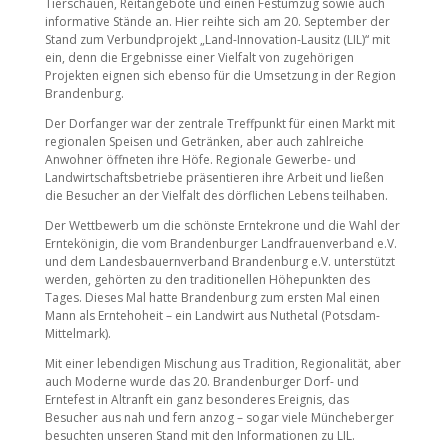
Tierschauen, Reitangebote und einen Festumzug sowie auch
informative Stände an. Hier reihte sich am 20. September der
Stand zum Verbundprojekt „Land-Innovation-Lausitz (LIL)“ mit
ein, denn die Ergebnisse einer Vielfalt von zugehörigen
Projekten eignen sich ebenso für die Umsetzung in der Region
Brandenburg.
Der Dorfanger war der zentrale Treffpunkt für einen Markt mit
regionalen Speisen und Getränken, aber auch zahlreiche
Anwohner öffneten ihre Höfe. Regionale Gewerbe- und
Landwirtschaftsbetriebe präsentieren ihre Arbeit und ließen
die Besucher an der Vielfalt des dörflichen Lebens teilhaben.
Der Wettbewerb um die schönste Erntekrone und die Wahl der
Erntekönigin, die vom Brandenburger Landfrauenverband e.V.
und dem Landesbauernverband Brandenburg e.V. unterstützt
werden, gehörten zu den traditionellen Höhepunkten des
Tages. Dieses Mal hatte Brandenburg zum ersten Mal einen
Mann als Erntehoheit – ein Landwirt aus Nuthetal (Potsdam-
Mittelmark).
Mit einer lebendigen Mischung aus Tradition, Regionalität, aber
auch Moderne wurde das 20. Brandenburger Dorf- und
Erntefest in Altranft ein ganz besonderes Ereignis, das
Besucher aus nah und fern anzog – sogar viele Müncheberger
besuchten unseren Stand mit den Informationen zu LIL.