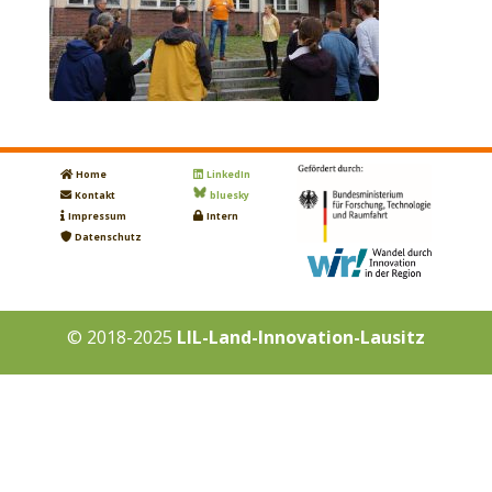
Home
LinkedIn
Kontakt
bluesky
Impressum
Intern
Datenschutz
© 2018-2025
LIL-Land-Innovation-Lausitz