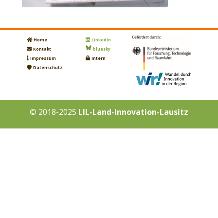
Home
LinkedIn
Kontakt
bluesky
Impressum
Intern
Datenschutz
© 2018-2025
LIL-Land-Innovation-Lausitz