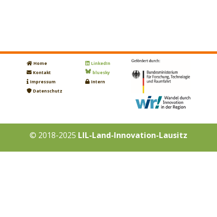
Home
LinkedIn
Kontakt
bluesky
Impressum
Intern
Datenschutz
© 2018-2025
LIL-Land-Innovation-Lausitz