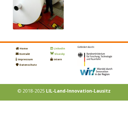
Home
LinkedIn
Kontakt
bluesky
Impressum
Intern
Datenschutz
© 2018-2025
LIL-Land-Innovation-Lausitz