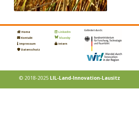
Home
LinkedIn
Kontakt
bluesky
Impressum
Intern
Datenschutz
© 2018-2025
LIL-Land-Innovation-Lausitz