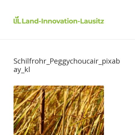
Schilfrohr_Peggychoucair_pixab
ay_kl